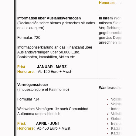
Honorare
:
ab 350 Eu
Information über Auslandsvermögen
In Ihrem Wohnsitz-bz
(Declaración sobre bienes y derechos situados
müssen Sie ebenfalls 
en el extranjero)
Verpflichtungen erfüll
gegebenenfalls die i
Formular: 720
gemäss
Doppelbest
anrechnen lassen.
Informationserklärung an das Finanzamt über
Auslandsvermögen über 50.000 Euro.
Bankkonten, Immobilien, Aktien etc
Frist
:
JANUAR - MÄRZ
Honorare
: Ab 150 Euro + Mwst
Vermögenssteuer
Was brauchen wir von
(Impuesto sobre el Patrimomio)
Formular 714
Vollständiger
Vollständige 
Weltweites Vermögen. Je nach Comunidad
indem Sie steu
Autónoma unterschiedlich.
Vollständige s
Geburtsdatum, 
Frist
:
APRIL - JUNI
Besitzanteil %
Honorare
: Ab 450 Euro + Mwst
Katasternumm
Katasterwert