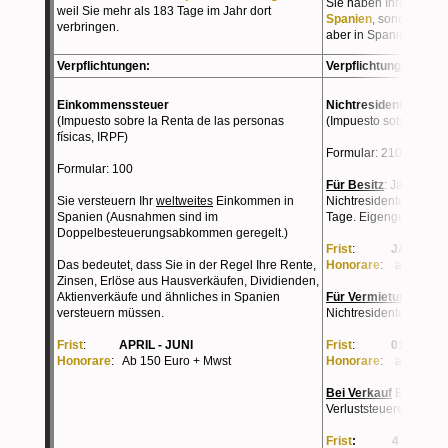
Sie haben Ihren
steue
weil Sie mehr als 183 Tage im Jahr dort
Spanien
, sondern in 
verbringen.
aber in Spanien z.B. e
Verpflichtungen:
Verpflichtungen:
Einkommenssteuer
Nichtresidentensteue
(Impuesto sobre la Renta de las personas
(Impuesto sobre la Re
físicas, IRPF)
Formular: 210
Formular: 100
Für Besitz
: Jährliche
Sie versteuern Ihr
weltweites
Einkommen in
Nichtresidentensteuer
Spanien (Ausnahmen sind im
Tage. Eigengebrauch.
Doppelbesteuerungsabkommen geregelt.)
Frist
:
JAN-DEZ
Das bedeutet, dass Sie in der Regel Ihre Rente,
Honorare
: ab 75 Eur
Zinsen, Erlöse aus Hausverkäufen, Dividienden,
Aktienverkäufe und ähnliches in Spanien
Für Vermietung
: Jähr
versteuern müssen.
Nichtresidentensteuer
Frist
:
APRIL - JUNI
Frist
:
01-15 J
Honorare
: Ab 150 Euro + Mwst
Honorare
: ab 350 Eu
Bei Verkauf
Einmalig
Verluststeuererklärun
Frist
: 4 MONATE